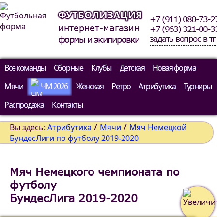
ФУТБОЛИЗАЦИЯ
+7 (911) 080-73-2
интернет-магазин
+7 (963) 321-00-3
задать вопрос в тг
формы и экипировки
Все команды
Сборные
Клубы
Детская
Новая форма
Мячи
ЧМ 2026
Женская
Ретро
Атрибутика
Турниры
Распродажа
Контакты
/
/
Вы здесь:
Атрибутика
Мячи
Мяч Немецкой
БундесЛиги по футболу 2019-2020
Мяч Немецкого чемпионата по
футболу
БундесЛига 2019-2020