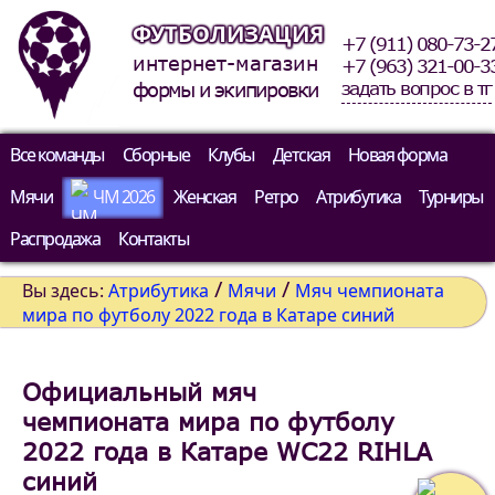
ФУТБОЛИЗАЦИЯ
+7 (911) 080-73-2
интернет-магазин
+7 (963) 321-00-3
задать вопрос в тг
формы и экипировки
Все команды
Сборные
Клубы
Детская
Новая форма
Мячи
ЧМ 2026
Женская
Ретро
Атрибутика
Турниры
Распродажа
Контакты
/
/
Вы здесь:
Атрибутика
Мячи
Мяч чемпионата
мира по футболу 2022 года в Катаре синий
Официальный мяч
чемпионата мира по футболу
2022 года в Катаре WC22 RIHLA
синий