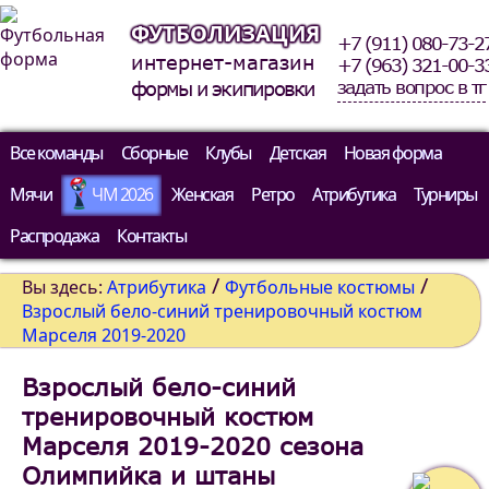
ФУТБОЛИЗАЦИЯ
+7 (911) 080-73-2
интернет-магазин
+7 (963) 321-00-3
задать вопрос в тг
формы и экипировки
Все команды
Сборные
Клубы
Детская
Новая форма
Мячи
ЧМ 2026
Женская
Ретро
Атрибутика
Турниры
Распродажа
Контакты
/
/
Вы здесь:
Атрибутика
Футбольные костюмы
Взрослый бело-синий тренировочный костюм
Марселя 2019-2020
Взрослый бело-синий
тренировочный костюм
Марселя 2019-2020 сезона
Олимпийка и штаны