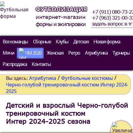
ФУТБОЛИЗАЦИЯ
+7 (911) 080-73-2
интернет-магазин
+7 (963) 321-00-3
задать вопрос в тг
формы и экипировки
Все команды
Сборные
Клубы
Детская
Новая форма
Мячи
ЧМ 2026
Женская
Ретро
Атрибутика
Турниры
Распродажа
Контакты
/
/
Вы здесь:
Атрибутика
Футбольные костюмы
Черно-голубой тренировочный костюм Интер 2024-
2025
Детский и взрослый Черно-голубой
тренировочный костюм
Интер 2024-2025 сезона