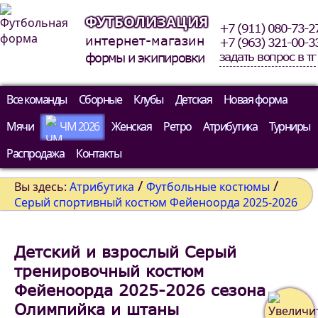
ФУТБОЛИЗАЦИЯ
+7 (911) 080-73-2
интернет-магазин
+7 (963) 321-00-3
задать вопрос в тг
формы и экипировки
Все команды
Сборные
Клубы
Детская
Новая форма
Мячи
ЧМ 2026
Женская
Ретро
Атрибутика
Турниры
Распродажа
Контакты
/
/
Вы здесь:
Атрибутика
Футбольные костюмы
Серый спортивный костюм Фейеноорда 2025-2026
Детский и взрослый Серый
тренировочный костюм
Фейеноорда 2025-2026 сезона
Олимпийка и штаны