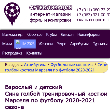
ФУТБОЛИЗАЦИЯ
+7 (911) 080-73-2
интернет-магазин
+7 (963) 321-00-3
задать вопрос в тг
формы и экипировки
Все команды
Сборные
Клубы
Детская
Новая форма
Мячи
ЧМ 2026
Женская
Ретро
Атрибутика
Турниры
Распродажа
Контакты
/
/
Вы здесь:
Атрибутика
Футбольные костюмы
Сине
голбой костюм Марселя по футболу 2020-2021
Взрослый и детский
Сине голбой тренировочный костюм
Марселя по футболу 2020-2021
сезона