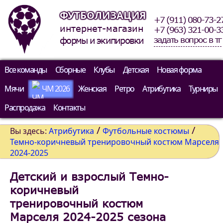
ФУТБОЛИЗАЦИЯ
+7 (911) 080-73-2
интернет-магазин
+7 (963) 321-00-3
задать вопрос в тг
формы и экипировки
Все команды
Сборные
Клубы
Детская
Новая форма
Мячи
ЧМ 2026
Женская
Ретро
Атрибутика
Турниры
Распродажа
Контакты
/
/
Вы здесь:
Атрибутика
Футбольные костюмы
Темно-коричневый тренировочный костюм Марселя
2024-2025
Детский и взрослый Темно-
коричневый
тренировочный костюм
Марселя 2024-2025 сезона