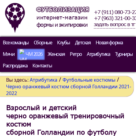
ФУТБОЛИЗАЦИЯ
+7 (911) 080-73-2
интернет-магазин
+7 (963) 321-00-3
задать вопрос в тг
формы и экипировки
Все команды
Сборные
Клубы
Детская
Новая форма
Мячи
ЧМ 2026
Женская
Ретро
Атрибутика
Турниры
Распродажа
Контакты
/
/
Вы здесь:
Атрибутика
Футбольные костюмы
Черно оранжевый костюм сборной Голландии 2021-
2022
Взрослый и детский
черно оранжевый тренировочный
костюм
сборной Голландии по футболу