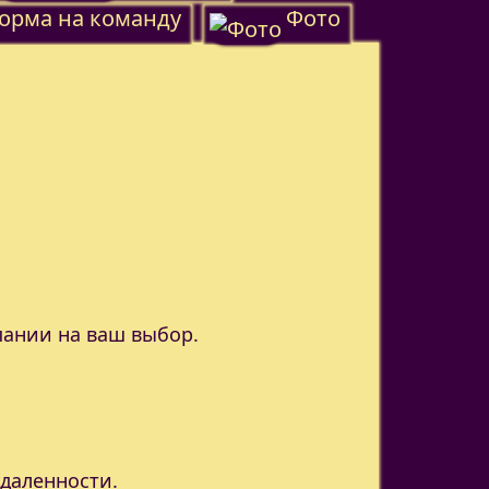
орма на команду
Фото
пании на ваш выбор.
удаленности.