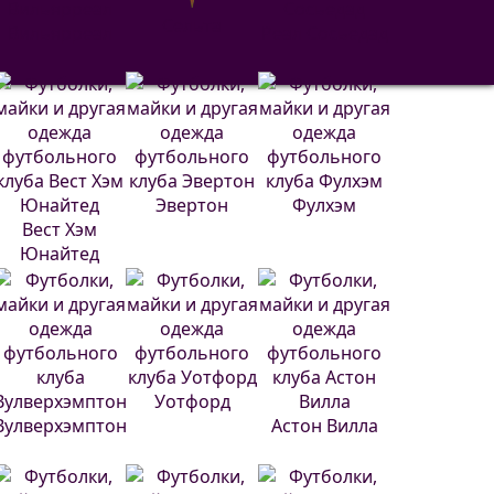
Сельта
Вильярреал
Реал Сосьедад
Эвертон
Фулхэм
Вест Хэм
Юнайтед
Уотфорд
Вулверхэмптон
Астон Вилла