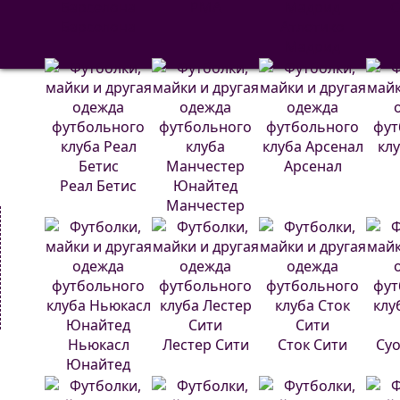
РМА
С
Барселона
Атлетико
Мадрид
Арсенал
Реал Бетис
Манчестер
Юнайтед
Ньюкасл
Лестер Сити
Сток Сити
Суо
Юнайтед