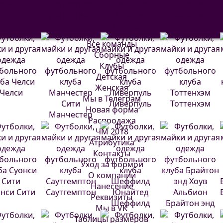
евилья
Депортиво
Атлетик
Валенсия
Бильбао
Все команды
Сборные
Клубы
Детская
Женская
Челси
Мы в Телеграм
Ливерпуль
Тоттенхэм
Новая форма
Манчестер
Распродажа
Сити
ЧМ 2018
Атрибутика
Контакты
Уход за формой
О компании
Нанесение
нси Сити
Саутгемптон
Реквизиты
Шеффилд
Брайтон энд
Мы в VK
Юнайтед
Хоув Альбион
Таблицы размеров