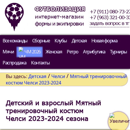
ФУТБОЛИЗАЦИЯ
+7 (911) 080-73-2
интернет-магазин
+7 (963) 321-00-3
задать вопрос в тг
формы и экипировки
Все команды
Сборные
Клубы
Детская
Новая форма
Мячи
ЧМ 2026
Женская
Ретро
Атрибутика
Турниры
Распродажа
Контакты
/
/
Вы здесь:
Детская
Челси
Мятный тренировочный
костюм Челси 2023-2024
Детский и взрослый Мятный
тренировочный костюм
Челси 2023-2024 сезона