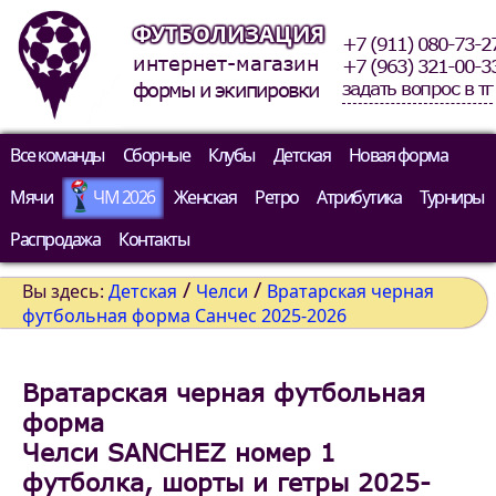
ФУТБОЛИЗАЦИЯ
+7 (911) 080-73-2
интернет-магазин
+7 (963) 321-00-3
задать вопрос в тг
формы и экипировки
Все команды
Сборные
Клубы
Детская
Новая форма
Мячи
ЧМ 2026
Женская
Ретро
Атрибутика
Турниры
Распродажа
Контакты
/
/
Вы здесь:
Детская
Челси
Вратарская черная
футбольная форма Санчес 2025-2026
Вратарская черная футбольная
форма
Челси SANCHEZ номер 1
футболка, шорты и гетры 2025-