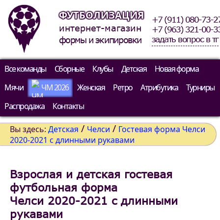
ФУТБОЛИЗАЦИЯ
+7 (911) 080-73-2
интернет-магазин
+7 (963) 321-00-3
задать вопрос в тг
формы и экипировки
Все команды
Сборные
Клубы
Детская
Новая форма
Мячи
ЧМ 2026
Женская
Ретро
Атрибутика
Турниры
Распродажа
Контакты
/
/
Вы здесь:
Детская
Челси
Гостевая форма Челси
2020-2021 c длинными рукавами
Взрослая и детская гостевая
футбольная форма
Челси 2020-2021 c длинными
рукавами