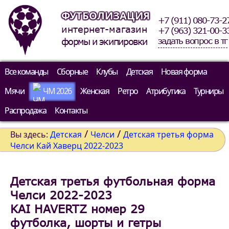
ФУТБОЛИЗАЦИЯ
+7 (911) 080-73-2
интернет-магазин
+7 (963) 321-00-3
задать вопрос в тг
формы и экипировки
Все команды
Сборные
Клубы
Детская
Новая форма
Мячи
ЧМ 2026
Женская
Ретро
Атрибутика
Турниры
Распродажа
Контакты
/
/
Вы здесь:
Детская
Челси
Детская третья форма
Челси Кай Хаверц 2022-2023
Детская третья футбольная форма
Челси 2022-2023
KAI HAVERTZ номер 29
футболка, шорты и гетры