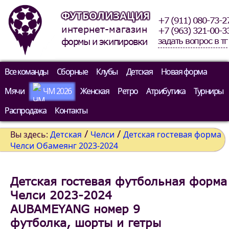
ФУТБОЛИЗАЦИЯ
+7 (911) 080-73-2
интернет-магазин
+7 (963) 321-00-3
задать вопрос в тг
формы и экипировки
Все команды
Сборные
Клубы
Детская
Новая форма
Мячи
ЧМ 2026
Женская
Ретро
Атрибутика
Турниры
Распродажа
Контакты
/
/
Вы здесь:
Детская
Челси
Детская гостевая форма
Челси Обамеянг 2023-2024
Детская гостевая футбольная форма
Челси 2023-2024
AUBAMEYANG номер 9
футболка, шорты и гетры