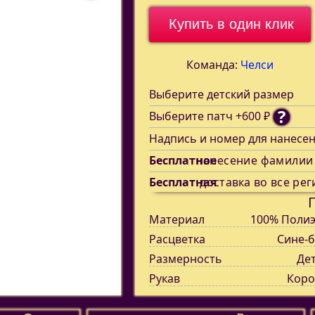
Купить в один клик
Команда:
Челси
Выберите детский размер
?
Выберите патч +600 ₽
Надпись и номер для нанесе
Бесплатное
нанесение фамилии
Бесплатная
доставка во все рег
Материал
100% Полиэ
Расцветка
Сине-б
Размерность
Де
Рукав
Коро