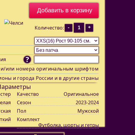
-
+
Количество:
?
ния
 и/или номера оригинальным шрифтом
ионы и города России и в другие страны
Параметры
стер
Качество
Оригинальное
елая
Сезон
2023-2024
тская
Пол
Мужской
ткий
Комплект
Футболка, шорты и гетры