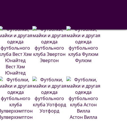
Сельта
Вильярреал
Реал Сосьедад
Эвертон
Фулхэм
Вест Хэм
Юнайтед
Уотфорд
Вулверхэмптон
Астон Вилла