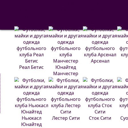
РМА
С
Барселона
Атлетико
Мадрид
Арсенал
Реал Бетис
Манчестер
Юнайтед
Ньюкасл
Лестер Сити
Сток Сити
Суо
Юнайтед