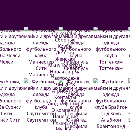
евилья
Депортиво
Атлетик
Валенсия
Бильбао
Все команды
Сборные
Клубы
Детская
Женская
Челси
Мы в Телеграм
Ливерпуль
Тоттенхэм
Новая форма
Манчестер
Распродажа
Сити
ЧМ 2018
Атрибутика
Контакты
Уход за формой
О компании
Нанесение
нси Сити
Саутгемптон
Реквизиты
Шеффилд
Брайтон энд
Мы в VK