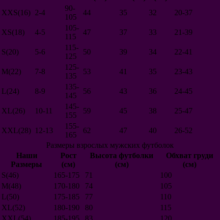
Исландия
90-
XXS(16)
2-4
44
35
32
20-37
Уэльс
105
Перу
105-
Коста-Рика
XS(18)
4-5
47
37
33
21-39
115
Швейцария
115-
Сербия
S(20)
5-6
50
39
34
22-41
125
Корея
Китай
125-
M(22)
7-8
53
41
35
23-43
Австралия
135
Тунис
135-
L(24)
8-9
56
43
36
24-45
Сенегал
145
Нигерия
145-
XL(26)
10-11
59
45
38
25-47
Панама
155
Египет
155-
Дания
XXL(28)
12-13
62
47
40
26-52
165
Румыния
Размеры взрослых мужских футболок
Саудовская Аравия
Иран
Наши
Рост
Высота футболки
Обхват груди
Марокко
Размеры
(см)
(см)
(см)
Чили
S(46)
165-175
71
100
Турция
M(48)
170-180
74
105
Ирландия
L(50)
175-185
77
110
Чехия
XL(52)
180-190
80
115
Словакия
Венгрия
XXL(54)
185-195
83
120