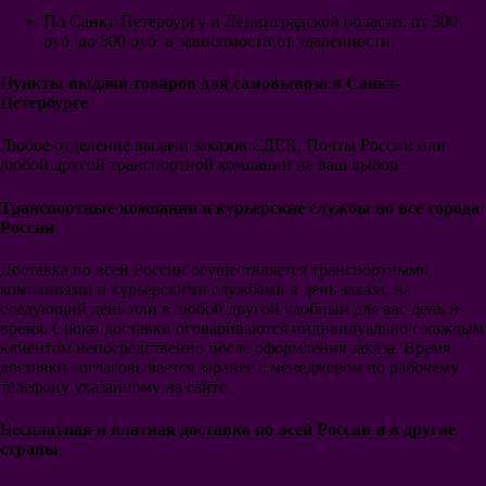
Венеция
По Санкт-Петербургу и Ленинградской области: от 300
ПСЖ
руб. до 500 руб. в зависимости от удаленности.
Монако
Лион
Пункты выдачи товаров для самовывоза в Санкт-
Марсель
Петербурге
Лилль
Бавария
Боруссия Дортмунд
Любое отделение выдачи заказов СДЕК, Почты России или
Боруссия Менх.
любой другой транспортной компании на ваш выбор.
РБ Лейпциг
Вольфсбург
Транспортные компании и курьерские службы во все города
Шальке 04
России
Байер 04 Леверкузен
Вердер Бремен
Доставка по всей России осуществляется транспортными
Гамбург
компаниями и курьерскими службами в день заказа, на
Порту
следующий день или в любой другой удобный для вас день и
Бенфика
время. Сроки доставки оговариваются индивидуально с каждым
Спортинг
клиентом непосредственно после оформления заказа. Время
Селтик
доставки согласовывается заранее с менеджером по рабочему
ПСВ
телефону указанному на сайте.
Аякс
Фейеноорд
Бесплатная
и платная доставка по всей России и в другие
Галатасарай
страны
Интер Майами
Гэлакси