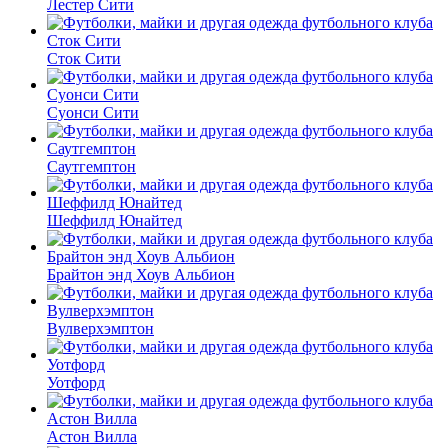
Лестер Сити
Сток Сити
Суонси Сити
Саутгемптон
Шеффилд Юнайтед
Брайтон энд Хоув Альбион
Вулверхэмптон
Уотфорд
Астон Вилла