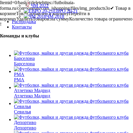
Itemid=0
/basket/delete
https://futbolnaia-
ЧМ 2022
forma.ru/components/com_jshopping/files/img_products
3
o
✔ Товар в
ЕВРО 20-21
корзине
Товар добавлен в корзину
Перейти в
ЧМ 2018
корзину
Удалить
Товаров:
на сумму
Количество товара ограничено
Распродажа
!
Контакты
Команды и клубы
Барселона
РМА
Атлетико Мадрид
Севилья
Депортиво