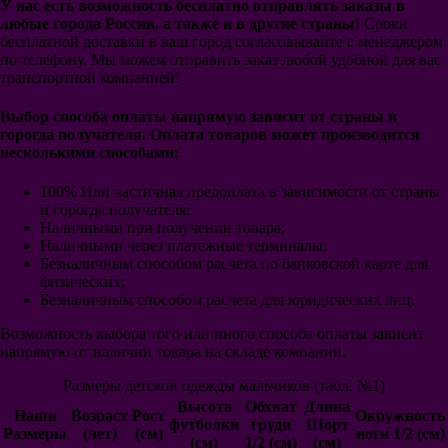
У нас есть возможность бесплатно отправлять заказы в
Сантос
любые города России, а также и в другие страны!
Сроки
Ривер Плейт
бесплатной доставки в ваш город согласовывайте с менеджером
Бока Хуниорс
по телефону. Мы можем отправить заказ любой удобной для вас
Црвена Звезда
транспортной компанией!
Аль-Наср Эр-Рияд
Аль-Хиляль Эр-Рияд
Аль-Иттихад
Выбор способа оплаты напрямую зависит от страны и
Россия
горогда получателя. Оплата товаров может производится
Германия
несколькими способами:
Италия
Аргентина
100% Или частичная предоплата в зависимости от страны
Бразилия
и горогда получателя;
Португалия
Наличными при получении товара;
Бельгия
Наличными через платежные терминалы;
Испания
Безналичным способом расчета по банковской карте для
Англия
физических;
Франция
Безналичным способом расчета для юридических лиц.
Голландия
Польша
Возможность выбора того или иного способа оплаты зависит
Колумбия
напрямую от наличии товара на складе компании.
Мексика
Размеры детской одежды мальчиков (табл. №1)
Уругвай
Хорватия
Высота
Обхват
Длина
Наши
Возраст
Рост
Окружность
Япония
футболки
груди
Шорт
Размеры
(лет)
(см)
ноги 1/2 (см)
Швеция
(см)
1/2 (см)
(см)