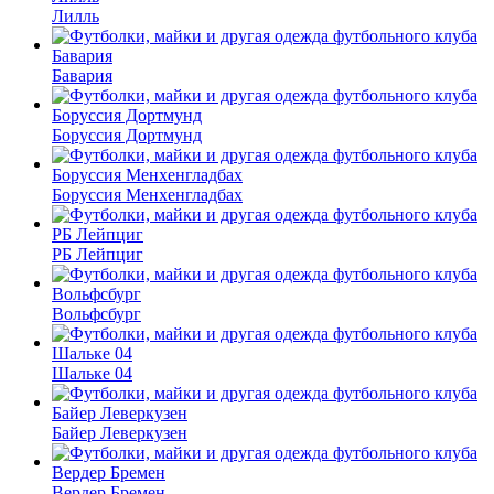
Лилль
Бавария
Боруссия Дортмунд
Боруссия Менхенгладбах
РБ Лейпциг
Вольфсбург
Шальке 04
Байер Леверкузен
Вердер Бремен