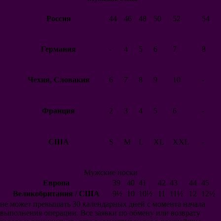
Депортиво
Россия
44
46
48
50
52
54
Атлетик Бильбао
Валенсия
Германия
-
4
5
6
7
8
Вильярреал
Сельта
Реал Сосьедад
Чехия, Словакия
6
7
8
9
10
-
Реал Бетис
Манчестер Юнайтед
Арсенал
Челси
Франция
2
3
4
5
6
-
Манчестер Сити
Ливерпуль
Тоттенхэм
США
S
M
L
XL
XXL
-
Вест Хэм Юнайтед
Эвертон
Фулхэм
Ньюкасл Юнайтед
Мужские носки
Лестер Сити
Европа
39
40
41
42
43
44
45
Сток Сити
Великобритания / США
9½
10
10½
11
11½
12
12½
Суонси Сити
не может превышать 30 календарных дней с момента начала
Саутгемптон
выполнения операции. Все заявки по обмену или возврату
Шеффилд Юнайтед