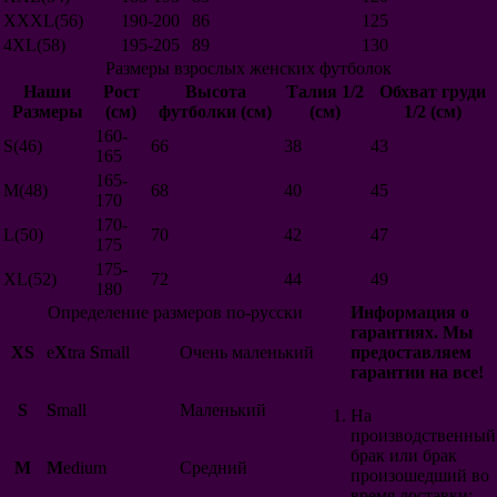
Северная Ирландия
XXXL(56)
190-200
86
125
4XL(58)
195-205
89
130
Размеры взрослых женских футболок
Австрия
Наши
Рост
Высота
Талия 1/2
Обхват груди
Финляндия
Размеры
(см)
футболки (см)
(см)
1/2 (см)
Албания
Шотландия
160-
S(46)
66
38
43
Норвегия
165
США
165-
M(48)
68
40
45
Македония
170
Новая Зеландия
170-
Катар
L(50)
70
42
47
175
Грузия
175-
Сборные
XL(52)
72
44
49
180
Россия
Определение размеров по-русски
Информация о
Германия
гарантиях. Мы
Италия
XS
e
X
tra
S
mall
Очень маленький
предоставляем
Нидерланды
гарантии на все!
Аргентина
Бразилия
S
S
mall
Маленький
Португалия
На
Бельгия
производственный
Испания
брак или брак
M
M
edium
Средний
Англия
произошедший во
Франция
время доставки;