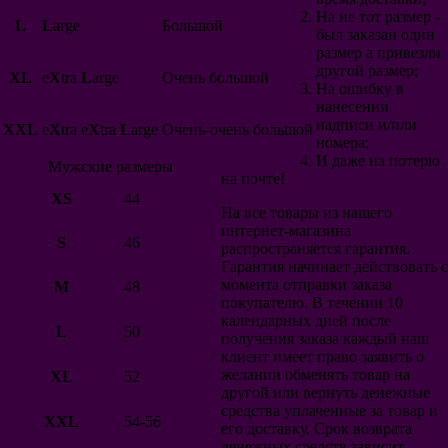
Польша
На не тот размер -
L
L
arge
Большой
Колумбия
был заказан один
Мексика
размер а привезли
Уругвай
другой размер;
XL
e
X
tra
L
arge
Очень большой
Хорватия
На ошибку в
Японии
нанесении
Швеция
надписи и/или
XXL
e
X
tra e
X
tra
L
arge
Очень-очень большой
Исландия
номера;
Уэльс
И даже на потерю
Мужские размеры
Перу
на почте!
Коста-Рика
XS
44
Швейцария
На все товары из нашего
Сербия
интернет-магазина
S
46
Корея
распространяется гарантия.
Китай
Гарантия начинает действовать с
Австралия
момента отправки заказа
M
48
Тунис
покупателю. В течении 10
Сенегал
календарных дней после
L
50
Нигерия
получения заказа каждый наш
Панама
клиент имеет право заявить о
Египет
желании обменять товар на
XL
52
Дания
другой или вернуть денежные
Румыния
средства уплаченные за товар и
XXL
54-56
Саудовская Аравия
его доставку. Срок возврата
Иран
денежных средств зависит