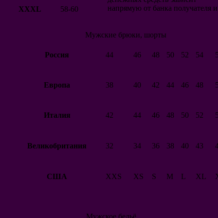
Марокко
напрямую от банка получателя и
XXXL
58-60
Чили
Турция
Ирландия
Мужские брюки, шорты
Чехия
Словакия
Россия
44
46
48
50
52
54
Венгрия
Северная Ирландия
Европа
38
40
42
44
46
48
Австрия
Финляндия
Албания
Италия
42
44
46
48
50
52
Шотландия
Норвегия
США
Великобритания
32
34
36
38
40
43
Македония
Новая Зеландия
Катар
Грузия
США
XXS
XS
S
M
L
XL
Клубы
Барселона
Реал Мадрид
Атлетико Мадрид
Мужское бельё
Севилья