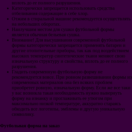
Вердер Бремен
вплоть до ее полного разрушения.
ПСЖ
Категорически запрещается использовать средства
Монако
отбеливания содержащие в себе хлор.
Лион
Отжим в стиральной машине рекомендуется осуществлять
Марсель
на небольших оборотах.
Лилль
Наилучшим местом для сушки футбольной формы
Ювентус
является обычная бельевая сушка.
Милан
Внимание! Для высушивания современной футбольной
Интер
формы категорически запрещается применять батареи и
Рома
другие отопительные приборы, так как под воздействием
Наполи
высоких температур синтетические ткани меняют свою
Лацио
изначальную структуру и свойства, вплоть до ее полного
Аталанта
разрушения.
Фиорентина
Гладить современную футбольную форму не
ПСВ
рекомендуется вовсе. При ровном развешивании формы из
Аякс
современных материалов она без всяких проблем
Фейеноорд
приобретет ровную, изначальную форму. Если же все таки
Галатасарай
у вас возникла такая необходимость нужно вывернуть
Интер Майами
форму на изнанку и проглаживать ее утюгом при
Гэлакси
максимально низкой температуре, аккуратно стараясь
Сантос
обходить все логотипы, эмблемы и другую уникальную
Ривер Плейт
символику.
Бока Хуниорс
Порту
Футбольная форма на заказ
Бенфика