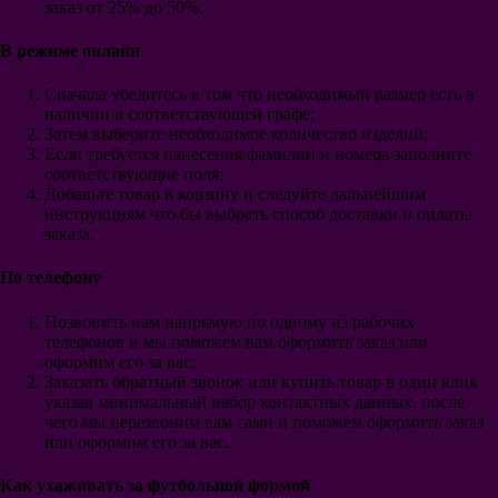
Байер Леверкузен
заказ от 25% до 50%.
Вердер Бремен
Гамбург
В режиме онлайн
Порту
Бенфика
Сначала убедитесь в том что необходимый размер есть в
Спортинг
наличии в соответствующей графе;
Селтик
Затем выберите необходимое количество изделий;
ПСВ
Если требуется нанесения фамилии и номера заполните
Аякс
соответствующие поля;
Фейеноорд
Добавьте товар в корзину и следуйте дальнейшим
Галатасарай
инструкциям что бы выбрать способ доставки и оплаты
Интер Майами
заказа.
Гэлакси
Сантос
По телефону
Ривер Плейт
Бока Хуниорс
Позвонить нам напрямую по одному из рабочих
Црвена Звезда
телефонов и мы поможем вам оформить заказ или
Аль-Наср Эр-Рияд
оформим его за вас;
Аль-Хиляль Эр-Рияд
Заказать обратный звонок или купить товар в один клик
Аль-Иттихад
указав минимальный набор контактных данных, после
Детская
чего мы перезвоним вам сами и поможем оформить заказ
Барселона
или оформим его за вас.
Реал Мадрид
Атлетико Мадрид
Севилья
Как ухаживать за футбольной формой