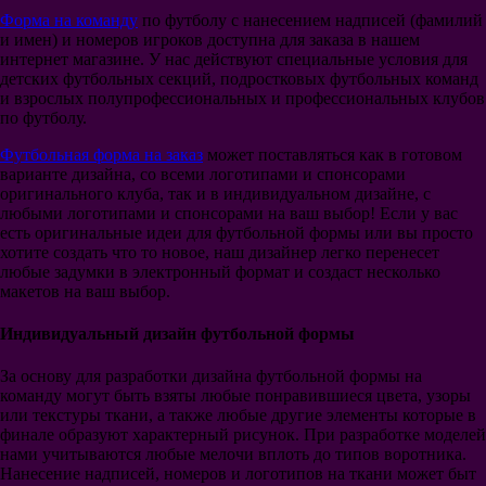
Спортинг
Форма на команду
по футболу с нанесением надписей (фамилий
Селтик
и имен) и номеров игроков доступна для заказа в нашем
Аль-Наср Эр-Рияд
интернет магазине. У нас действуют специальные условия для
Аль-Хиляль Эр-Рияд
детских футбольных секций, подростковых футбольных команд
Аль-Иттихад
и взрослых полупрофессиональных и профессиональных клубов
Сборная России
по футболу.
Сборная Франция
Сборная Италии
Футбольная форма на заказ
может поставляться как в готовом
Сборная Хорватии
варианте дизайна, со всеми логотипами и спонсорами
Сборная Англии
оригинального клуба, так и в индивидуальном дизайне, с
Сборная Голландии
любыми логотипами и спонсорами на ваш выбор! Если у вас
Сборная Аргентины
есть оригинальные идеи для футбольной формы или вы просто
Сборная Бразилии
хотите создать что то новое, наш дизайнер легко перенесет
Сборная Германии
любые задумки в электронный формат и создаст несколько
Сборная Бельгии
макетов на ваш выбор.
Сборная Испании
Сборная Португалии
Индивидуальный дизайн футбольной формы
Сборная Турции
Сборная Уругвая
За основу для разработки дизайна футбольной формы на
Сборная Колумбии
команду могут быть взяты любые понравившиеся цвета, узоры
Сборная Мексики
или текстуры ткани, а также любые другие элементы которые в
Сборная Польши
финале образуют характерный рисунок. При разработке моделей
Сборная Дании
нами учитываются любые мелочи вплоть до типов воротника.
Сборная Швеции
Нанесение надписей, номеров и логотипов на ткани может быт
Сборная Швейцарии