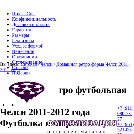
Польз. Сог.
Конфиденциальность
Доставка и оплата
Гарантии
Размеры
Реквизиты
Уход за формой
Нанесение
О компании
Отслеживание
Вы здесь:
Детская
/
Челси
/
Домашняя ретро форма Челси 2011-
Отзывы
2012 года
Подарки
Домашняя ретро футбольная
форма
+7 (911)
Челси 2011-2012 года
080-73-
27
Футболка и шорты
ФУТБОЛИЗАЦИЯ
+7 (963)
321-00-
интернет-магазин