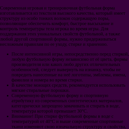
Валенсия
Современная игровая и тренировочная футбольная форма
изготавливается из текстиля высокого качества, который имеет
Атлетик Бильбао
структуру из особо тонких волокон содержащую поры,
Вильярреал
позволяющие обеспечить комфорт, быстрое высыхание и
Сельта
контроль температуры тела игрока во время игры. Для
Реал Сосьедад
поддержания этих уникальных свойств футбольной, а также
Реал Бетис
любой другой спортивной формы, нужно придерживаться
Манчестер Юнайтед
несложным правилам по ее уходу, стирке и хранению.
Арсенал
Челси
После интенсивной игры, непосредственно перед стиркой,
Манчестер Сити
любую футбольную форму независимо от её цвета, фирмы
Ливерпуль
производителя или каких любо других отличительных
Тоттенхэм
особенностей, следует вывернуть на изнанку, чтобы не
Вест Хэм Юнайтед
повредить нанесенные на неё логотипы, эмблемы, имена,
Лестер Сити
фамилии и номера во время стирки.
Эвертон
В качестве моющих средств, рекомендуется использовать
Ньюкасл Юнайтед
мягкие стиральные порошки.
Вулверхэмптон
Современную футбольную форму и спортивную
Астон Вилла
атрибутику из современных синтетических материалов,
Бавария
категорически запрещено замачивать и стирать в воде,
Боруссия Дортмунд
температура которой превышает 30°С.
РБ Лейпциг
Внимание! При стирке футбольной формы в воде с
Шальке 04
температурой от 40°С и выше современные спортивные
Байер 04 Леверкузен
ткани изменяют свою изначальную структуру и свойства,