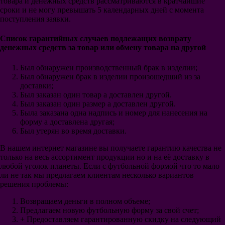
товара и денежных средств рассматриваются в кратчайшие
Брайтон энд Хоув
сроки и не могу превышать 5 календарных дней с момента
Альбион
поступления заявки.
Вулверхэмптон
Уотфорд
Астон Вилла
Список гарантийных случаев подлежащих возврату
Ювентус
денежных средств за товар или обмену товара на другой
Милан
Интер
Был обнаружен производственный брак в изделии;
Рома
Был обнаружен брак в изделии произошедший из за
Наполи
доставки;
Лацио
Был заказан один товар а доставлен другой.
Аталанта
Был заказан один размер а доставлен другой.
Фиорентина
Была заказана одна надпись и номер для нанесения на
Венеция
форму а доставлена другая;
ПСЖ
Был утерян во время доставки.
Монако
Лион
В нашем интернет магазине вы получаете гарантию качества не
Марсель
только на весь ассортимент продукции но и на её доставку в
Лилль
любой уголок планеты. Если с футбольной формой что то мало
Бавария
ли не так мы предлагаем клиентам несколько вариантов
Боруссия Дортмунд
решения проблемы:
Боруссия Менх
РБ Лейпциг
Возвращаем деньги в полном объеме;
Вольфсбург
Предлагаем новую футбольную форму за свой счет;
Шальке 04
+ Предоставляем гарантированную скидку на следующий