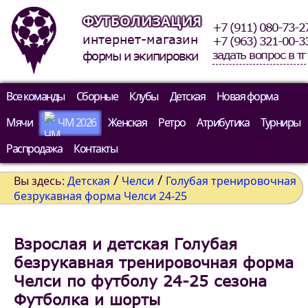
ФУТБОЛИЗАЦИЯ
+7 (911) 080-73-2
интернет-магазин
+7 (963) 321-00-3
задать вопрос в тг
формы и экипировки
Все команды
Сборные
Клубы
Детская
Новая форма
Мячи
ЧМ 2026
Женская
Ретро
Атрибутика
Турниры
Распродажа
Контакты
/
/
Вы здесь:
Детская
Челси
Голубая тренировочная
безрукавная форма Челси 24-25
Взрослая и детская Голубая
безрукавная тренировочная форма
Челси по футболу 24-25 сезона
Футболка и шорты