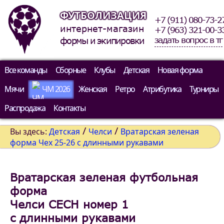
ФУТБОЛИЗАЦИЯ
+7 (911) 080-73-2
интернет-магазин
+7 (963) 321-00-3
задать вопрос в тг
формы и экипировки
Все команды
Сборные
Клубы
Детская
Новая форма
Мячи
ЧМ 2026
Женская
Ретро
Атрибутика
Турниры
Распродажа
Контакты
/
/
Вы здесь:
Детская
Челси
Вратарская зеленая
форма Чех 25-26 c длинными рукавами
Вратарская зеленая футбольная
форма
Челси CECH номер 1
c длинными рукавами