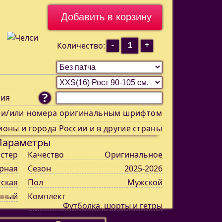
-
+
Количество:
?
ния
 и/или номера оригинальным шрифтом
ионы и города России и в другие страны
Параметры
стер
Качество
Оригинальное
рная
Сезон
2025-2026
тская
Пол
Мужской
нный
Комплект
Футболка, шорты и гетры