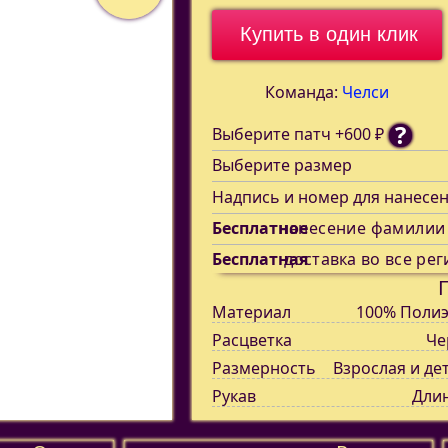
Купить в один клик
Команда:
Челси
?
Выберите патч +600 ₽
Выберите размер
Надпись и номер для нанесе
Бесплатное
нанесение фамилии
Бесплатная
доставка во все рег
Материал
100% Полиэ
Расцветка
Че
Размерность
Взрослая и де
Рукав
Дли