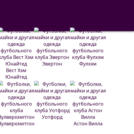
Сельта
Вильярреал
Реал Сосьедад
Эвертон
Фулхэм
Вест Хэм
Юнайтед
Уотфорд
Вулверхэмптон
Астон Вилла