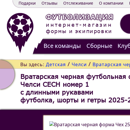
Подарки
Отзывы
Отслеживание
О компании
ФУТБОЛИЗАЦИЯ
интернет-магазин
формы и экипировки
Все команды
Сборные
Клу
Распродажа
Контакты
/
/
Вы здесь:
Детская
Челси
Вратарская че
Вратарская черная футбольная
Челси CECH номер 1
c длинными рукавами
футболка, шорты и гетры 2025-