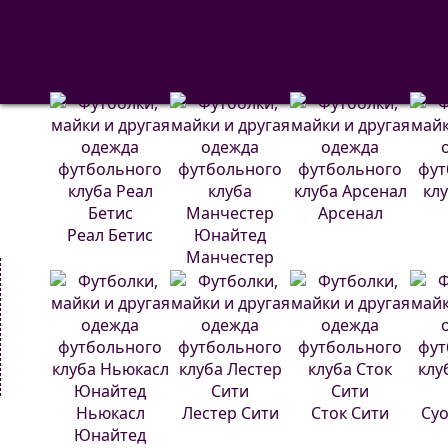
РМА
С
Барселона
Атлетико
Мадрид
Арсенал
Реал Бетис
Манчестер
Юнайтед
Ньюкасл
Лестер Сити
Сток Сити
Суо
Юнайтед