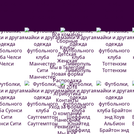
евилья
Депортиво
Атлетик
Валенсия
Бильбао
Все команды
Сборные
Клубы
Детская
Женская
Челси
Мы в Телеграм
Ливерпуль
Тоттенхэм
Новая форма
Манчестер
Распродажа
Сити
ЧМ 2018
Атрибутика
Контакты
Уход за формой
О компании
Нанесение
нси Сити
Саутгемптон
Реквизиты
Шеффилд
Брайтон энд
Мы в VK