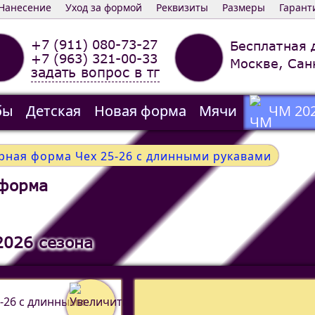
Нанесение
Уход за формой
Реквизиты
Размеры
Гарант
+7 (911) 080-73-27
Бесплатная 
+7 (963) 321-00-33
Москве, Сан
задать вопрос в тг
бы
Детская
Новая форма
Мячи
ЧМ 20
рная форма Чех 25-26 c длинными рукавами
 форма
2026 сезона