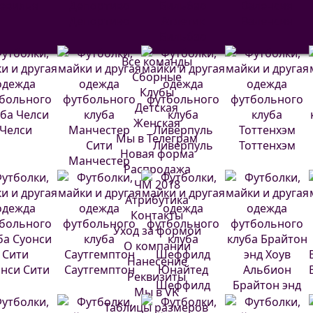
евилья
Депортиво
Атлетик
Валенсия
Бильбао
Все команды
Сборные
Клубы
Детская
Женская
Челси
Мы в Телеграм
Ливерпуль
Тоттенхэм
Новая форма
Манчестер
Распродажа
Сити
ЧМ 2018
Атрибутика
Контакты
Уход за формой
О компании
Нанесение
нси Сити
Саутгемптон
Реквизиты
Шеффилд
Брайтон энд
Мы в VK
Юнайтед
Хоув Альбион
Таблицы размеров