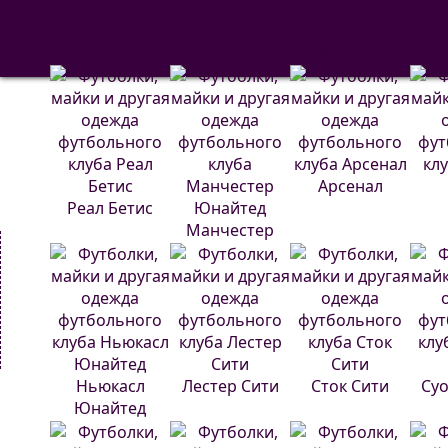
РМА
С
Барселона
Атлетико
Мадрид
Арсенал
Реал Бетис
Манчестер
Юнайтед
Ньюкасл
Лестер Сити
Сток Сити
Суо
Юнайтед