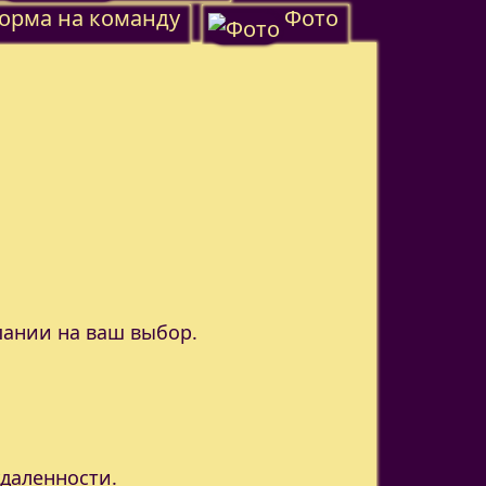
орма на команду
Фото
пании на ваш выбор.
удаленности.