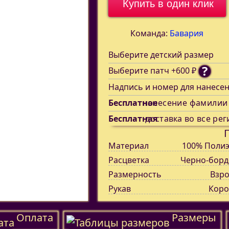
Купить в один клик
Команда:
Бавария
Выберите детский размер
?
Выберите патч +600 ₽
Надпись и номер для нанесе
Бесплатное
нанесение фамилии
Бесплатная
доставка во все рег
Материал
100% Полиэ
Расцветка
Черно-борд
Размерность
Взро
Рукав
Коро
Оплата
Размеры