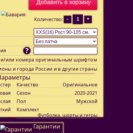
-
+
Количество:
?
ния
 и/или номера оригинальным шрифтом
ионы и города России и в другие страны
Параметры
стер
Качество
Оригинальное
овая
Сезон
2020-2021
слая
Пол
Мужской
ткий
Комплект
Футболка, шорты и гетры
Гарантии