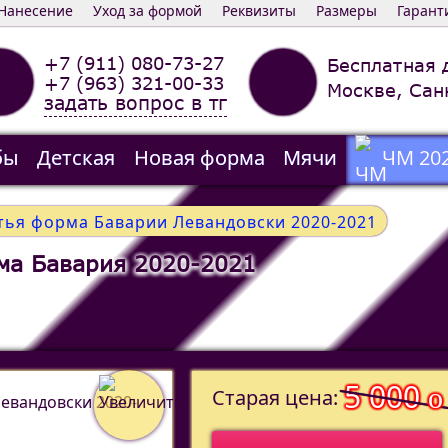
Нанесение
Уход за формой
Реквизиты
Размеры
Гарант
+7 (911) 080-73-27
Бесплатная 
+7 (963) 321-00-33
Москве, Сан
задать вопрос в тг
бы
Детская
Новая форма
Мячи
ЧМ 20
тья форма Баварии Левандовски 2020-2021
ма Бавария 2020-2021
5 000
o
Старая цена: