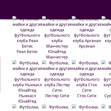
РМА
С
Барселона
Атлетико
Мадрид
Арсенал
Реал Бетис
Манчестер
Юнайтед
Ньюкасл
Лестер Сити
Сток Сити
Суо
Юнайтед