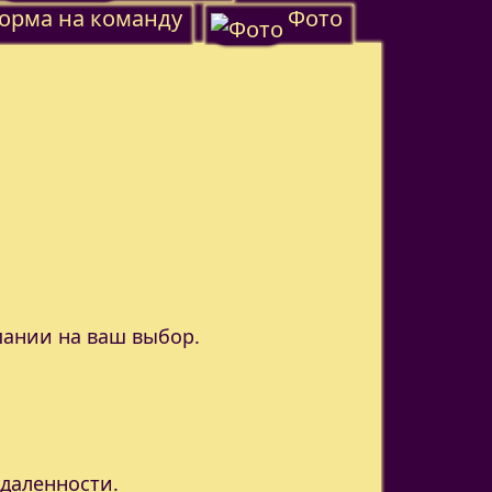
орма на команду
Фото
пании на ваш выбор.
удаленности.