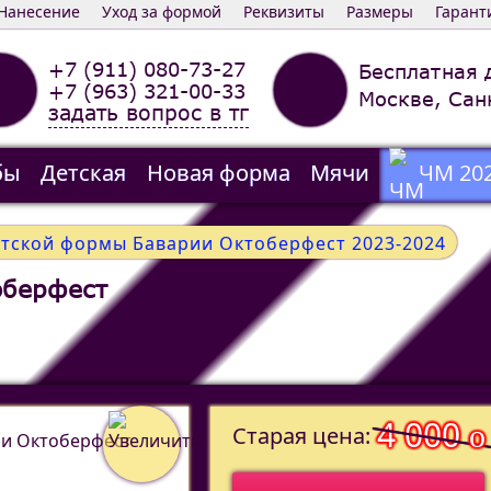
Нанесение
Уход за формой
Реквизиты
Размеры
Гарант
+7 (911) 080-73-27
Бесплатная 
+7 (963) 321-00-33
Москве, Сан
задать вопрос в тг
бы
Детская
Новая форма
Мячи
ЧМ 20
етской формы Баварии Октоберфест 2023-2024
оберфест
4 000
o
Старая цена: