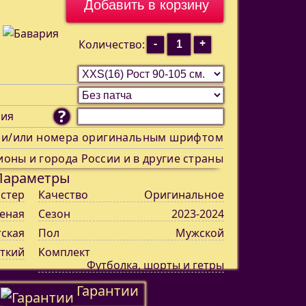
-
+
Количество:
?
ния
 и/или номера оригинальным шрифтом
ионы и города России и в другие страны
Параметры
стер
Качество
Оригинальное
еная
Сезон
2023-2024
тская
Пол
Мужской
ткий
Комплект
Футболка, шорты и гетры
Гарантии