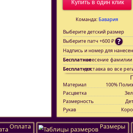
Купить в один клик
Команда:
Бавария
Выберите детский размер
?
Выберите патч +600 ₽
Надпись и номер для нанесе
Бесплатное
нанесение фамилии
Бесплатная
доставка во все рег
Материал
100% Полиэ
Расцветка
Зел
Размерность
Де
Рукав
Коро
Оплата
Размеры