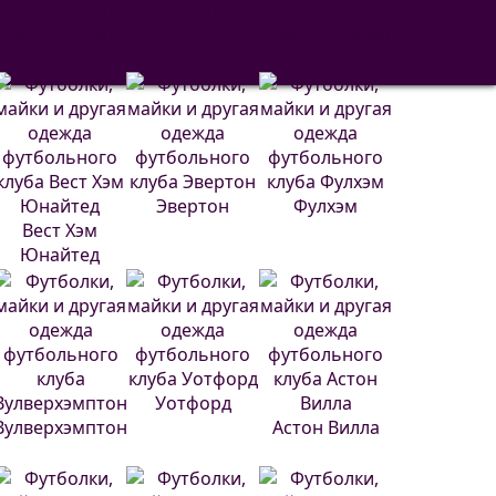
Сельта
Вильярреал
Реал Сосьедад
Эвертон
Фулхэм
Вест Хэм
Юнайтед
Уотфорд
Вулверхэмптон
Астон Вилла