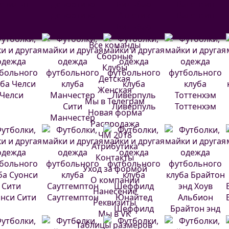
евилья
Депортиво
Атлетик
Валенсия
Бильбао
Все команды
Сборные
Клубы
Детская
Женская
Челси
Мы в Телеграм
Ливерпуль
Тоттенхэм
Новая форма
Манчестер
Распродажа
Сити
ЧМ 2018
Атрибутика
Контакты
Уход за формой
О компании
Нанесение
нси Сити
Саутгемптон
Реквизиты
Шеффилд
Брайтон энд
Мы в VK
Юнайтед
Хоув Альбион
Таблицы размеров