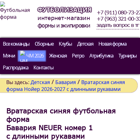
ФУТБОЛИЗАЦИЯ
+7 (911) 080-73-2
интернет-магазин
+7 (963) 321-00-3
задать вопрос в тг
формы и экипировки
Все команды
Сборные
Клубы
Детская
Новая форма
Мячи
ЧМ 2026
Женская
Ретро
Атрибутика
Турниры
Распродажа
Контакты
/
/
Вы здесь:
Детская
Бавария
Вратарская синяя
форма Нойер 2026-2027 c длинными рукавами
Вратарская синяя футбольная
форма
Бавария NEUER номер 1
c длинными рукавами