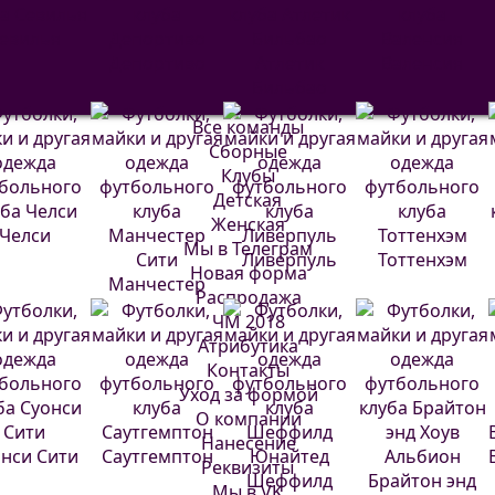
евилья
Депортиво
Атлетик
Валенсия
Бильбао
Все команды
Сборные
Клубы
Детская
Женская
Челси
Мы в Телеграм
Ливерпуль
Тоттенхэм
Новая форма
Манчестер
Распродажа
Сити
ЧМ 2018
Атрибутика
Контакты
Уход за формой
О компании
Нанесение
нси Сити
Саутгемптон
Реквизиты
Шеффилд
Брайтон энд
Мы в VK