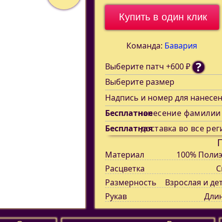
Купить в один клик
Команда:
Бавария
?
Выберите патч +600 ₽
Выберите размер
Надпись и номер для нанесе
Бесплатное
нанесение фамилии
Бесплатная
доставка во все рег
Материал
100% Полиэ
Расцветка
С
Размерность
Взрослая и де
Рукав
Дли