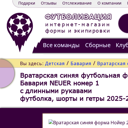
Подарки
Отзывы
Отслеживание
О компании
ФУТБОЛИЗАЦИЯ
интернет-магазин
формы и экипировки
Все команды
Сборные
Клу
Распродажа
Контакты
/
/
Вы здесь:
Детская
Бавария
Вратарская 
Вратарская синяя футбольная 
Бавария NEUER номер 1
c длинными рукавами
футболка, шорты и гетры 2025-