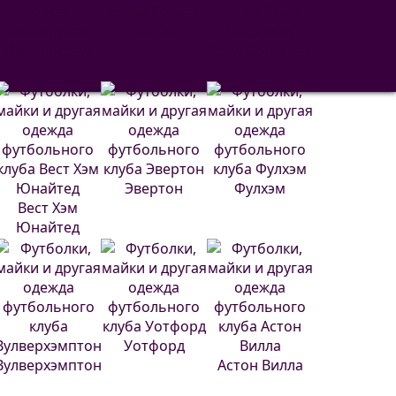
Сельта
Вильярреал
Реал Сосьедад
Эвертон
Фулхэм
Вест Хэм
Юнайтед
Уотфорд
Вулверхэмптон
Астон Вилла