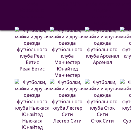
РМА
С
Барселона
Атлетико
Мадрид
Арсенал
Реал Бетис
Манчестер
Юнайтед
Ньюкасл
Лестер Сити
Сток Сити
Суо
Юнайтед