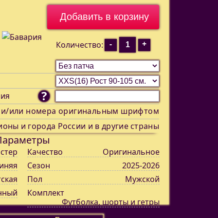
-
+
Количество:
?
ния
 и/или номера оригинальным шрифтом
ионы и города России и в другие страны
Параметры
стер
Качество
Оригинальное
иняя
Сезон
2025-2026
тская
Пол
Мужской
нный
Комплект
Футболка, шорты и гетры