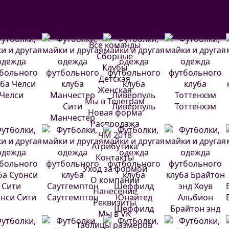
евилья
Депортиво
Атлетик
Валенсия
Бильбао
Все команды
Сборные
Клубы
Детская
Женская
Челси
Мы в Телеграм
Ливерпуль
Тоттенхэм
Новая форма
Манчестер
Распродажа
Сити
ЧМ 2018
Атрибутика
Контакты
Уход за формой
О компании
Нанесение
нси Сити
Саутгемптон
Реквизиты
Шеффилд
Брайтон энд
Мы в VK
Юнайтед
Хоув Альбион
Таблицы размеров