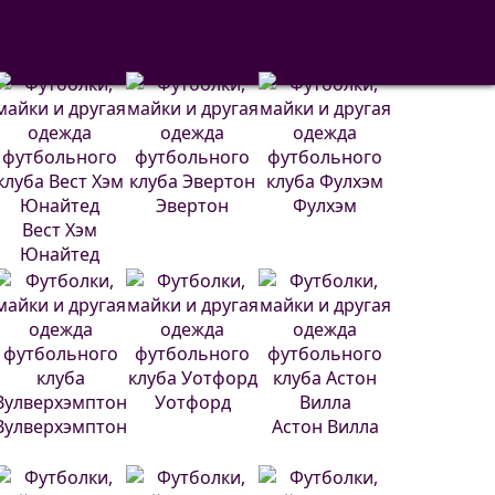
Сельта
Вильярреал
Реал Сосьедад
Эвертон
Фулхэм
Вест Хэм
Юнайтед
Уотфорд
Вулверхэмптон
Астон Вилла