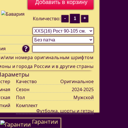
-
+
Количество:
?
ния
 и/или номера оригинальным шрифтом
ионы и города России и в другие страны
Параметры
стер
Качество
Оригинальное
мная
Сезон
2024-2025
тская
Пол
Мужской
ткий
Комплект
Футболка, шорты и гетры
Гарантии