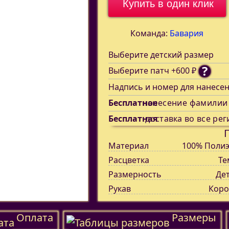
Купить в один клик
Команда:
Бавария
Выберите детский размер
?
Выберите патч +600 ₽
Надпись и номер для нанесе
Бесплатное
нанесение фамилии
Бесплатная
доставка во все рег
Материал
100% Полиэ
Расцветка
Те
Размерность
Де
Рукав
Коро
Оплата
Размеры