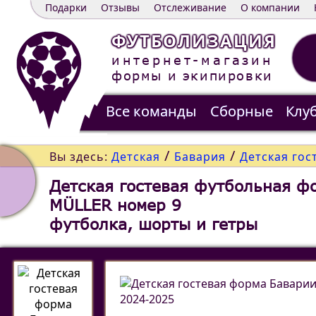
Подарки
Отзывы
Отслеживание
О компании
ФУТБОЛИЗАЦИЯ
интернет-магазин
формы и экипировки
Все команды
Сборные
Клу
Распродажа
Контакты
/
/
Вы здесь:
Детская
Бавария
Детская гос
Детская гостевая футбольная ф
MÜLLER номер 9
футболка, шорты и гетры