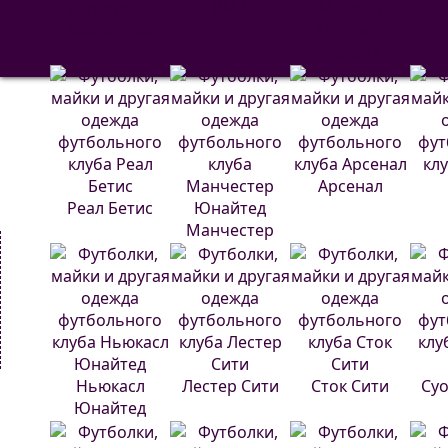
РМА
С
Барселона
Атлетико
Мадрид
Арсенал
Реал Бетис
Манчестер
Юнайтед
Ньюкасл
Лестер Сити
Сток Сити
Суо
Юнайтед