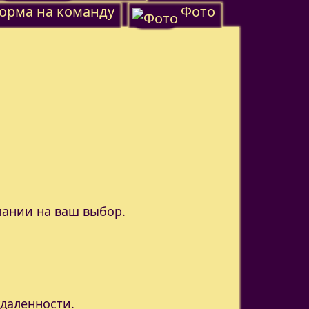
орма на команду
Фото
пании на ваш выбор.
удаленности.