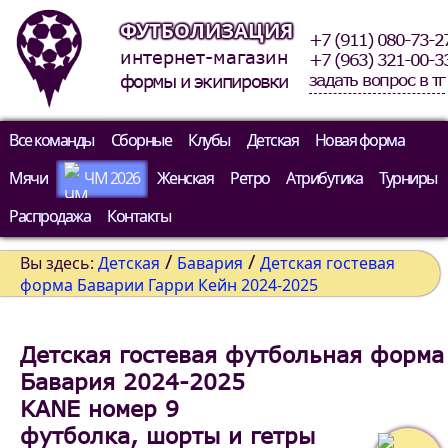
ФУТБОЛИЗАЦИЯ
+7 (911) 080-73-2
интернет-магазин
+7 (963) 321-00-3
задать вопрос в тг
формы и экипировки
Все команды
Сборные
Клубы
Детская
Новая форма
Мячи
ЧМ 2026
Женская
Ретро
Атрибутика
Турниры
Распродажа
Контакты
/
/
Вы здесь:
Детская
Бавария
Детская гостевая
форма Баварии Гарри Кейн 2024-2025
Детская гостевая футбольная форма
Бавария 2024-2025
KANE номер 9
футболка, шорты и гетры