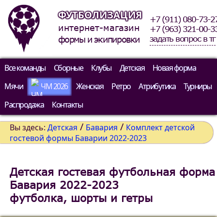
ФУТБОЛИЗАЦИЯ
+7 (911) 080-73-2
интернет-магазин
+7 (963) 321-00-3
задать вопрос в тг
формы и экипировки
Все команды
Сборные
Клубы
Детская
Новая форма
Мячи
ЧМ 2026
Женская
Ретро
Атрибутика
Турниры
Распродажа
Контакты
/
/
Вы здесь:
Детская
Бавария
Комплект детской
гостевой формы Баварии 2022-2023
Детская гостевая футбольная форма
Бавария 2022-2023
футболка, шорты и гетры