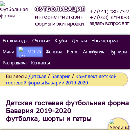
ФУТБОЛИЗАЦИЯ
+7 (911) 080-73-2
интернет-магазин
+7 (963) 321-00-3
задать вопрос в тг
формы и экипировки
Все команды
Сборные
Клубы
Детская
Новая форма
Мячи
ЧМ 2026
Женская
Ретро
Атрибутика
Турниры
Распродажа
Контакты
/
/
Вы здесь:
Детская
Бавария
Комплект детской
гостевой формы Баварии 2019-2020
Детская гостевая футбольная форма
Бавария 2019-2020
футболка, шорты и гетры