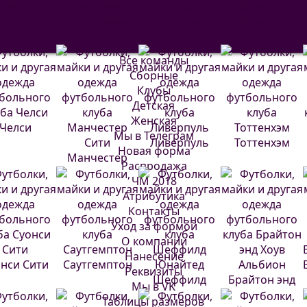
евилья
Депортиво
Атлетик
Валенсия
Бильбао
Все команды
Сборные
Клубы
Детская
Женская
Челси
Мы в Телеграм
Ливерпуль
Тоттенхэм
Новая форма
Манчестер
Распродажа
Сити
ЧМ 2018
Атрибутика
Контакты
Уход за формой
О компании
Нанесение
нси Сити
Саутгемптон
Реквизиты
Шеффилд
Брайтон энд
Мы в VK
Юнайтед
Хоув Альбион
Таблицы размеров