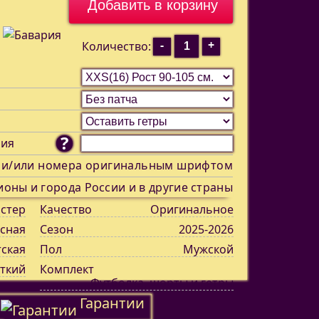
-
+
Количество:
?
ния
 и/или номера оригинальным шрифтом
ионы и города России и в другие страны
стер
Качество
Оригинальное
сная
Сезон
2025-2026
тская
Пол
Мужской
ткий
Комплект
Футболка, шорты и гетры
Гарантии