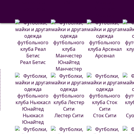
РМА
С
Барселона
Атлетико
Мадрид
Арсенал
Реал Бетис
Манчестер
Юнайтед
Ньюкасл
Лестер Сити
Сток Сити
Суо
Юнайтед