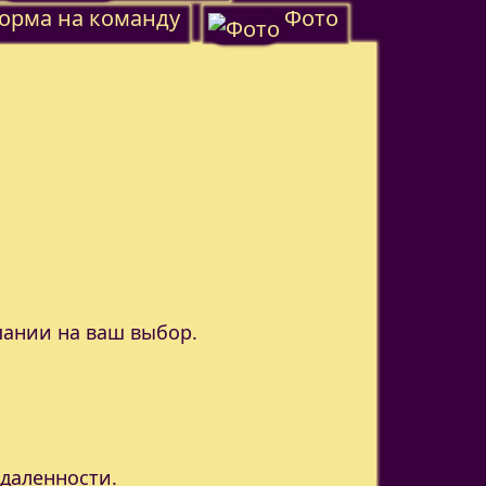
орма на команду
Фото
пании на ваш выбор.
удаленности.