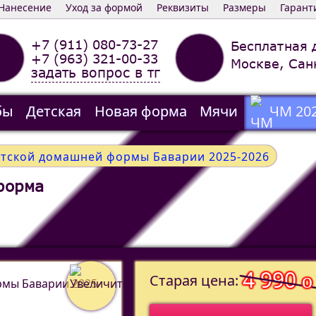
Нанесение
Уход за формой
Реквизиты
Размеры
Гарант
+7 (911) 080-73-27
Бесплатная 
+7 (963) 321-00-33
Москве, Сан
задать вопрос в тг
бы
Детская
Новая форма
Мячи
ЧМ 20
етской домашней формы Баварии 2025-2026
форма
4 990
o
Старая цена: