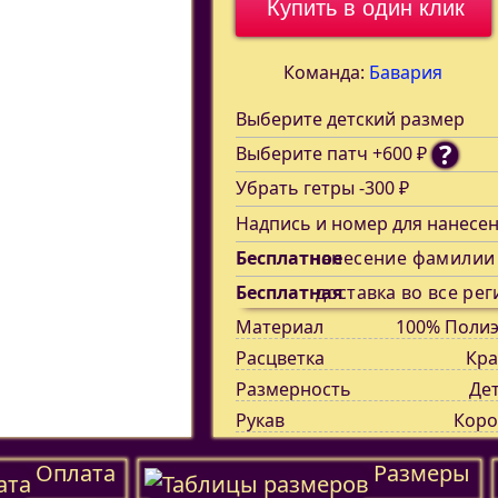
Купить в один клик
Команда:
Бавария
Выберите детский размер
?
Выберите патч +600 ₽
Убрать гетры -300 ₽
Надпись и номер для нанесе
Бесплатное
нанесение фамилии
Бесплатная
доставка во все рег
Материал
100% Полиэ
Расцветка
Кра
Размерность
Де
Рукав
Коро
Оплата
Размеры