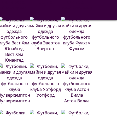
Сельта
Вильярреал
Реал Сосьедад
Эвертон
Фулхэм
Вест Хэм
Юнайтед
Уотфорд
Вулверхэмптон
Астон Вилла