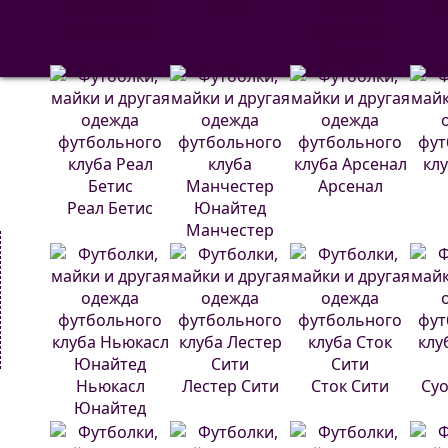
РМА
С
Барселона
Атлетико
Мадрид
Арсенал
Реал Бетис
Манчестер
Юнайтед
Ньюкасл
Лестер Сити
Сток Сити
Суо
Юнайтед