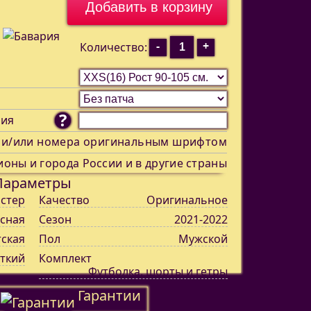
-
+
Количество:
?
ния
 и/или номера оригинальным шрифтом
ионы и города России и в другие страны
Параметры
стер
Качество
Оригинальное
сная
Сезон
2021-2022
тская
Пол
Мужской
ткий
Комплект
Футболка, шорты и гетры
Гарантии