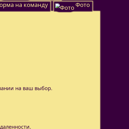
орма на команду
Фото
пании на ваш выбор.
удаленности.