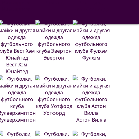
Сельта
Вильярреал
Реал Сосьедад
Эвертон
Фулхэм
Вест Хэм
Юнайтед
Уотфорд
Вулверхэмптон
Астон Вилла