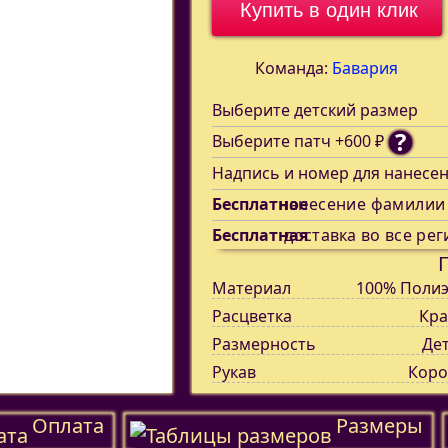
Купить в один клик
Команда:
Бавария
Выберите детский размер
?
Выберите патч +600 ₽
Надпись и номер для нанесе
Бесплатное
нанесение фамилии
Бесплатная
доставка во все рег
Материал
100% Полиэ
Расцветка
Кра
Размерность
Де
Рукав
Коро
Оплата
Размеры