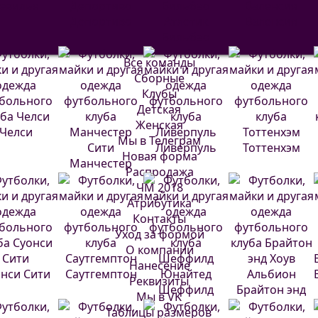
евилья
Депортиво
Атлетик
Валенсия
Бильбао
Все команды
Сборные
Клубы
Детская
Женская
Челси
Мы в Телеграм
Ливерпуль
Тоттенхэм
Новая форма
Манчестер
Распродажа
Сити
ЧМ 2018
Атрибутика
Контакты
Уход за формой
О компании
Нанесение
нси Сити
Саутгемптон
Реквизиты
Шеффилд
Брайтон энд
Мы в VK
Юнайтед
Хоув Альбион
Таблицы размеров