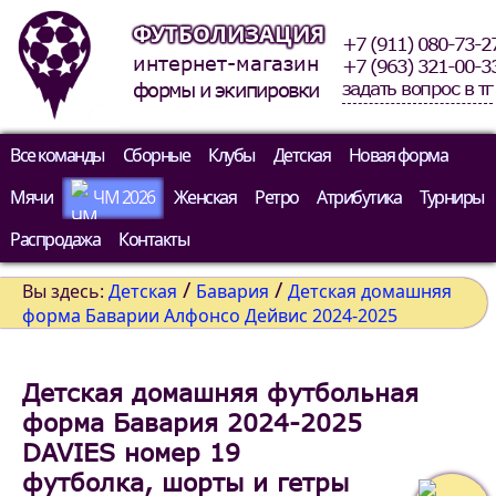
ФУТБОЛИЗАЦИЯ
+7 (911) 080-73-2
интернет-магазин
+7 (963) 321-00-3
задать вопрос в тг
формы и экипировки
Все команды
Сборные
Клубы
Детская
Новая форма
Мячи
ЧМ 2026
Женская
Ретро
Атрибутика
Турниры
Распродажа
Контакты
/
/
Вы здесь:
Детская
Бавария
Детская домашняя
форма Баварии Алфонсо Дейвис 2024-2025
Детская домашняя футбольная
форма Бавария 2024-2025
DAVIES номер 19
футболка, шорты и гетры