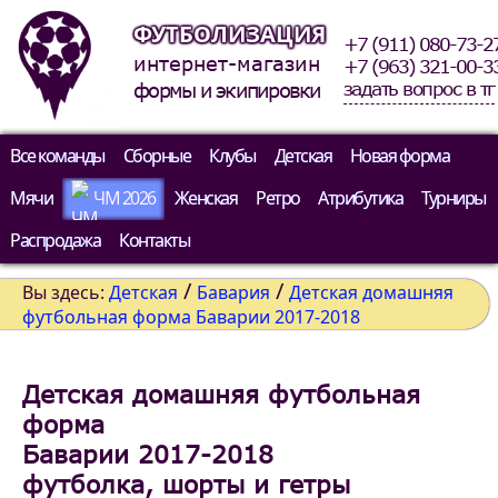
ФУТБОЛИЗАЦИЯ
+7 (911) 080-73-2
интернет-магазин
+7 (963) 321-00-3
задать вопрос в тг
формы и экипировки
Все команды
Сборные
Клубы
Детская
Новая форма
Мячи
ЧМ 2026
Женская
Ретро
Атрибутика
Турниры
Распродажа
Контакты
/
/
Вы здесь:
Детская
Бавария
Детская домашняя
футбольная форма Баварии 2017-2018
Детская домашняя футбольная
форма
Баварии 2017-2018
футболка, шорты и гетры